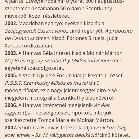
A párizsi
Europe
irodalmi folyóirat 2001 augusztus-
szeptemberi számában 50 oldalon Szentkuthy-
művekből közöl részleteket.
2002.
Madridban spanyol nyelven kiadják a
Széljegyzetek Casanovához
című regényét:
A proposito
de Casanova
címen. Kiadó: Edciones Siruela, Judit
Xantus fordításában.
2003.
A Hamvas Béla Intézet kiadja Molnár Márton:
Napló és regény Szentkuthy Miklós műveiben
című
egyetemi szakdolgozatát.
2005.
A szerb Újvidéki Forum kiadja Fekete J. József:
P.O.S.T. Szentkuthy Miklós és művei
című
monográfiáját, ez a nagy jelentőséggel bíró első
megjelent monográfia Szentkuthy életművéről.
2006.
A Hamvas Intézetnél megjelenik
Az élet
faggatottja
– beszélgetések, riportok, interjúk;
szerkesztette Tompa Mária és Molnár Márton.
2007.
Szintén a Hamvas Intézet kiadja
Örök közelség,
ezer emlék – Sz. M. válogatott dedikációi
című kötetet,