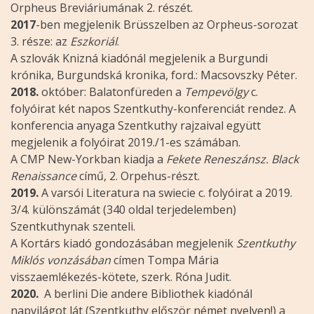
Orpheus Breviáriumának 2. részét.
2017
-ben megjelenik Brüsszelben az Orpheus-sorozat
3. része: az
Eszkoriál
.
A szlovák Knizná kiadónál megjelenik a Burgundi
krónika, Burgundská kronika, ford.: Macsovszky Péter.
2018.
október: Balatonfüreden a
Tempevölgy
c.
folyóirat két napos Szentkuthy-konferenciát rendez. A
konferencia anyaga Szentkuthy rajzaival együtt
megjelenik a folyóirat 2019./1-es számában.
A CMP New-Yorkban kiadja a
Fekete Reneszánsz. Black
Renaissance
című, 2. Orpehus-részt.
2019.
A varsói Literatura na swiecie c. folyóirat a 2019.
3/4. különszámát (340 oldal terjedelemben)
Szentkuthynak szenteli.
A Kortárs kiadó gondozásában megjelenik
Szentkuthy
Miklós vonzásában
címen Tompa Mária
visszaemlékezés-kötete, szerk. Róna Judit.
2020.
A berlini Die andere Bibliothek kiadónál
napvilágot lát (Szentkuthy először német nyelven!) a