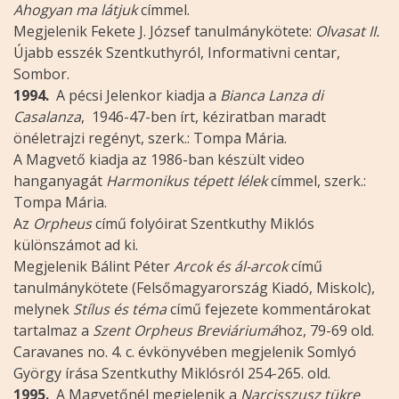
Ahogyan ma látjuk
címmel.
Megjelenik Fekete J. József tanulmánykötete:
Olvasat II.
Újabb esszék Szentkuthyról, Informativni centar,
Sombor.
1994.
A pécsi Jelenkor kiadja a
Bianca Lanza di
Casalanza
, 1946-47-ben írt, kéziratban maradt
önéletrajzi regényt, szerk.: Tompa Mária.
A Magvető kiadja az 1986-ban készült video
hanganyagát
Harmonikus tépett lélek
címmel, szerk.:
Tompa Mária.
Az
Orpheus
című folyóirat Szentkuthy Miklós
különszámot ad ki.
Megjelenik Bálint Péter
Arcok és ál-arcok
című
tanulmánykötete (Felsőmagyarország Kiadó, Miskolc),
melynek
Stílus és téma
című fejezete kommentárokat
tartalmaz a
Szent Orpheus Breviáriumá
hoz, 79-69 old.
Caravanes no. 4. c. évkönyvében megjelenik Somlyó
György írása Szentkuthy Miklósról 254-265. old.
1995.
A Magvetőnél megjelenik a
Narcisszusz tükre