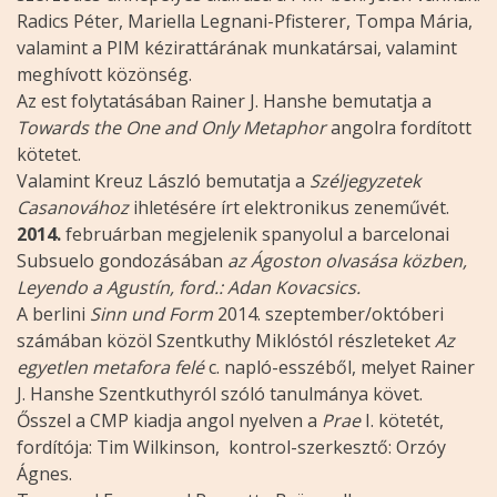
Radics Péter, Mariella Legnani-Pfisterer, Tompa Mária,
valamint a PIM kézirattárának munkatársai, valamint
meghívott közönség.
Az est folytatásában Rainer J. Hanshe bemutatja a
Towards the One and Only Metaphor
angolra fordított
kötetet.
Valamint Kreuz László bemutatja a
Széljegyzetek
Casanovához
ihletésére írt elektronikus zeneművét.
2014.
februárban megjelenik spanyolul a barcelonai
Subsuelo gondozásában
az Ágoston olvasása közben,
Leyendo a Agustín, ford.: Adan Kovacsics.
A berlini
Sinn und Form
2014. szeptember/októberi
számában közöl Szentkuthy Miklóstól részleteket
Az
egyetlen metafora felé
c. napló-esszéből, melyet Rainer
J. Hanshe Szentkuthyról szóló tanulmánya követ.
Ősszel a CMP kiadja angol nyelven a
Prae
I. kötetét,
fordítója: Tim Wilkinson, kontrol-szerkesztő: Orzóy
Ágnes.