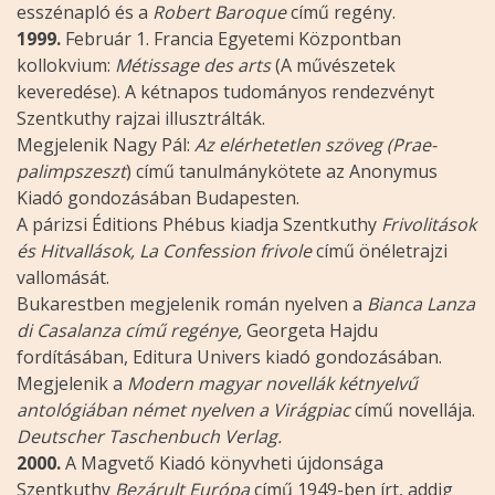
esszénapló és a
Robert Baroque
című regény.
1999.
Február 1. Francia Egyetemi Központban
kollokvium:
Métissage des arts
(A művészetek
keveredése). A kétnapos tudományos rendezvényt
Szentkuthy rajzai illusztrálták.
Megjelenik Nagy Pál:
Az elérhetetlen szöveg (Prae-
palimpszeszt
) című tanulmánykötete az Anonymus
Kiadó gondozásában Budapesten.
A párizsi Éditions Phébus kiadja Szentkuthy
Frivolitások
és Hitvallások, La Confession frivole
című önéletrajzi
vallomását.
Bukarestben megjelenik román nyelven a
Bianca Lanza
di Casalanza című regénye,
Georgeta Hajdu
fordításában, Editura Univers kiadó gondozásában.
Megjelenik a
Modern magyar novellák kétnyelvű
antológiában német nyelven a Virágpiac
című novellája.
Deutscher Taschenbuch Verlag.
2000.
A Magvető Kiadó könyvheti újdonsága
Szentkuthy
Bezárult Európa
című 1949-ben írt, addig