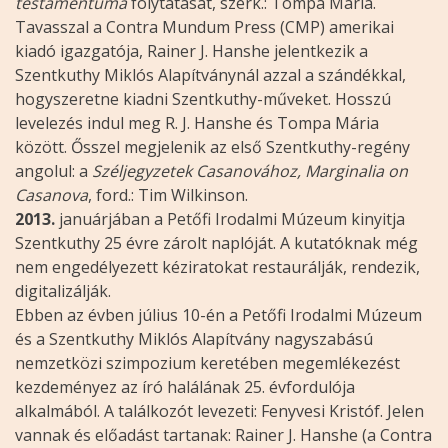
testamentuma
folytatását, szerk.: Tompa Mária.
Tavasszal a Contra Mundum Press (CMP) amerikai
kiadó igazgatója, Rainer J. Hanshe jelentkezik a
Szentkuthy Miklós Alapítványnál azzal a szándékkal,
hogyszeretne kiadni Szentkuthy-műveket. Hosszú
levelezés indul meg R. J. Hanshe és Tompa Mária
között. Ősszel megjelenik az első Szentkuthy-regény
angolul: a
Széljegyzetek Casanovához, Marginalia on
Casanova
, ford.: Tim Wilkinson.
2013.
januárjában a Petőfi Irodalmi Múzeum kinyitja
Szentkuthy 25 évre zárolt naplóját. A kutatóknak még
nem engedélyezett kéziratokat restaurálják, rendezik,
digitalizálják.
Ebben az évben július 10-én a Petőfi Irodalmi Múzeum
és a Szentkuthy Miklós Alapítvány nagyszabású
nemzetközi szimpozium keretében megemlékezést
kezdeményez az író halálának 25. évfordulója
alkalmából. A találkozót levezeti: Fenyvesi Kristóf. Jelen
vannak és előadást tartanak: Rainer J. Hanshe (a Contra