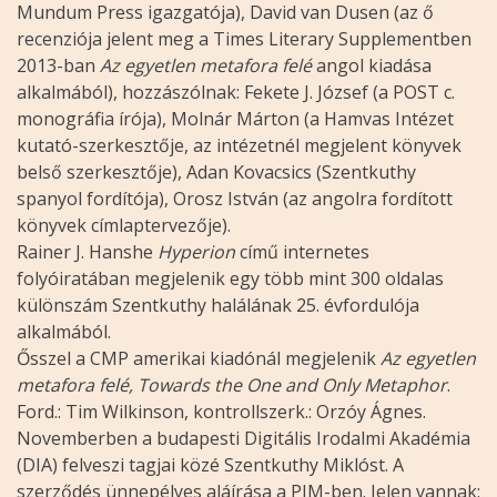
Mundum Press igazgatója), David van Dusen (az ő
recenziója jelent meg a Times Literary Supplementben
2013-ban
Az egyetlen metafora felé
angol kiadása
alkalmából), hozzászólnak: Fekete J. József (a POST c.
monográfia írója), Molnár Márton (a Hamvas Intézet
kutató-szerkesztője, az intézetnél megjelent könyvek
belső szerkesztője), Adan Kovacsics (Szentkuthy
spanyol fordítója), Orosz István (az angolra fordított
könyvek címlaptervezője).
Rainer J. Hanshe
Hyperion
című internetes
folyóiratában megjelenik egy több mint 300 oldalas
különszám Szentkuthy halálának 25. évfordulója
alkalmából.
Ősszel a CMP amerikai kiadónál megjelenik
Az egyetlen
metafora felé, Towards the One and Only Metaphor
.
Ford.: Tim Wilkinson, kontrollszerk.: Orzóy Ágnes.
Novemberben a budapesti Digitális Irodalmi Akadémia
(DIA) felveszi tagjai közé Szentkuthy Miklóst. A
szerződés ünnepélyes aláírása a PIM-ben. Jelen vannak: