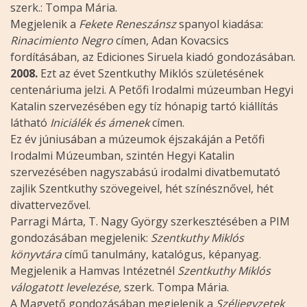
szerk.: Tompa Mária.
Megjelenik a
Fekete Reneszánsz
spanyol kiadása:
Rinacimiento Negro
címen, Adan Kovacsics
fordításában, az Ediciones Siruela kiadó gondozásában.
2008.
Ezt az évet Szentkuthy Miklós születésének
centenáriuma jelzi. A Petőfi Irodalmi múzeumban Hegyi
Katalin szervezésében egy tíz hónapig tartó kiállítás
látható
Iniciálék és ámenek
címen.
Ez év júniusában a múzeumok éjszakáján a Petőfi
Irodalmi Múzeumban, szintén Hegyi Katalin
szervezésében nagyszabású irodalmi divatbemutató
zajlik Szentkuthy szövegeivel, hét színésznővel, hét
divattervezővel.
Parragi Márta, T. Nagy György szerkesztésében a PIM
gondozásában megjelenik:
Szentkuthy Miklós
könyvtára
című tanulmány, katalógus, képanyag.
Megjelenik a Hamvas Intézetnél
Szentkuthy Miklós
válogatott levelezése,
szerk. Tompa Mária.
A Magvető gondozásában megjelenik a
Széljegyzetek