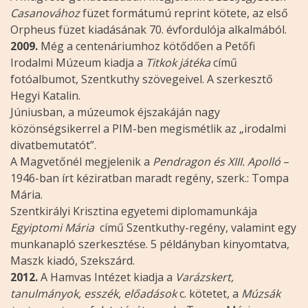
Casanovához
füzet formátumú reprint kötete, az első
Orpheus füzet kiadásának 70. évfordulója alkalmából.
2009.
Még a centenáriumhoz kötődően a Petőfi
Irodalmi Múzeum kiadja a
Titkok játéka
című
fotóalbumot, Szentkuthy szövegeivel. A szerkesztő
Hegyi Katalin.
Júniusban, a múzeumok éjszakáján nagy
közönségsikerrel a PIM-ben megismétlik az „irodalmi
divatbemutatót”.
A Magvetőnél megjelenik a
Pendragon és XIII. Apolló
–
1946-ban írt kéziratban maradt regény, szerk.: Tompa
Mária.
Szentkirályi Krisztina egyetemi diplomamunkája
Egyiptomi Mária
című Szentkuthy-regény, valamint egy
munkanapló szerkesztése. 5 példányban kinyomtatva,
Maszk kiadó, Szekszárd.
2012.
A Hamvas Intézet kiadja a
Varázskert,
tanulmányok, esszék, előadások
c. kötetet, a
Múzsák