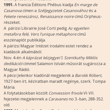
1991.
A francia Éditions Phébus kiadja
En marge de
Casanova
címen a
Széljegyzetek Casanovához
és a
Fekete reneszánsz, Renaissance noire
című Orpheus-
részeket.
A párizsi Librairie José Corti pedig
Az egyetlen
metafora felé
,
Vers l’unique métaphore
című
esszénaplót publikálja.
A párizsi Magyar Intézet irodalmi estet rendez a
kiadások alkalmából.
Nov. 4-én
A káprázat kézjegyei

Szentkuthy Miklós
dedikációi
címmel Salamon István műsorát sugározza a
Magyar Rádió.
A pécsi Jelenkor kiadónál megjelenik a
Barokk Róbert
,
1927-ben írt, kéziratban maradt regénye, szerk. Tompa
Mária.
A folytatásokban közölt
Convession frivole
VI-VII.
fejezetei megjelennek a
Caravanes
no 3.-ban, 288-352.
old.