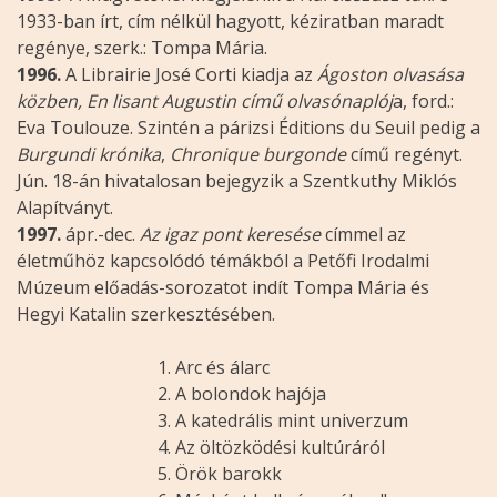
1933-ban írt, cím nélkül hagyott, kéziratban maradt
regénye, szerk.: Tompa Mária.
1996.
A Librairie José Corti kiadja az
Ágoston olvasása
közben, En lisant Augustin című olvasónaplój
a, ford.:
Eva Toulouze. Szintén a párizsi Éditions du Seuil pedig a
Burgundi krónika
,
Chronique burgonde
című regényt.
Jún. 18-án hivatalosan bejegyzik a Szentkuthy Miklós
Alapítványt.
1997.
ápr.-dec.
Az igaz pont keresése
címmel az
életműhöz kapcsolódó témákból a Petőfi Irodalmi
Múzeum előadás-sorozatot indít Tompa Mária és
Hegyi Katalin szerkesztésében.
Arc és álarc
A bolondok hajója
A katedrális mint univerzum
Az öltözködési kultúráról
Örök barokk