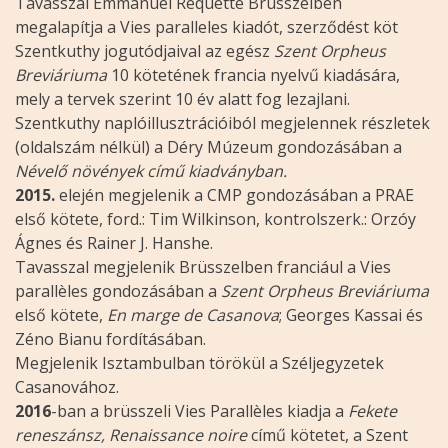
Tavasszal Emmanuel Requette Brüsszelben
megalapítja a Vies paralleles kiadót, szerződést köt
Szentkuthy jogutódjaival az egész
Szent Orpheus
Breviáriuma
10 kötetének francia nyelvű kiadására,
mely a tervek szerint 10 év alatt fog lezajlani.
Szentkuthy naplóillusztrációiból megjelennek részletek
(oldalszám nélkül) a Déry Múzeum gondozásában a
Névelő növények című kiadványban.
2015.
elején megjelenik a CMP gondozásában a PRAE
első kötete, ford.: Tim Wilkinson, kontrolszerk.: Orzóy
Ágnes és Rainer J. Hanshe.
Tavasszal megjelenik Brüsszelben franciául a Vies
parallèles gondozásában a
Szent Orpheus Breviáriuma
első kötete,
En marge de Casanova
; Georges Kassai és
Zéno Bianu fordításában.
Megjelenik Isztambulban törökül a Széljegyzetek
Casanovához.
2016
-ban a brüsszeli Vies Parallèles kiadja a
Fekete
reneszánsz, Renaissance noire
című kötetet, a Szent