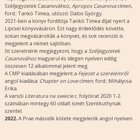
Széljegyzetek Casanovához,
Apropos Casanova
címen,
ford.: Tankó Timea, utószó: Dalos György.
2021-ben a könyv fordítója Tankó Timea díjat nyert a
Lipcsei könyvvásáron. Ezt nagy érdeklődés követte,
sokan megvásárolták a könyvet, és sok recenzió is
megjelent a német sajtóban.
Itt szeretnénk megjegyezni, hogy a
Széljegyzetek
Casanovához
magyarul és idegen nyelven eddig
összesen 12 alkalommal jelent meg.
A CMP kiadásában megjelent a
Fejezet a szerelemről
angol kiadása:
Chapter on Love
címen; ford.: Mihálycsa
Erika.
A varsói
Literatura na swiecie
c. folyóirat 2020 1-2.
számában mintegy 60 oldalt ismét Szentkuthynak
szentel.
2022.
A Prae második kötete megjelenik angol nyelven.