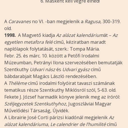
Másként kell végre élned!
A
Caravanes
no VI. -ban megjelenik a
Ragusa,
300-319.
old.
1998.
A Magvető kiadja
Az alázat kalendárium
át –
Az
egyetlen metafora felé
című, kéziratban maradt
naplólapok folytatását, szerk.: Tompa Mária.
Febr. 25. és márc. 10. között a Petőfi Irodalmi
Múzeumban, Petrányi Ilona szervezésében bemutatják
Szentkuthy
Udvari nász
és
Udvari gyász
című
bábdarabjait Magács László rendezésében.
A
Thélème
című irodalmi folyóirat tavaszi számának
tematikus része Szentkuthy Miklósról szól, 5-63. old.
Fekete J. József harmadik könyve jelenik meg az íróról:
Széljegyzetek Szentkuthyhoz
, Jugoszláviai Magyar
Művelődési Társaság, Újvidék.
A Librairie José Corti párizsi kiadónál megjelenik
Az
alázat kalendáriuma, Le calendrier de l’humilité
című