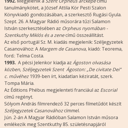
1992.
Megjelenik a
Szent Orpheus arcképe
című
tanulmánykötet, a József Attila Kör Pesti Szalon
Könyvkiadó gondozásában, a szerkesztő Rugási Gyula.
Szept. 26. A Magyar Rádió műsorára tűzi Salamon
István szerkesztésében az
Orpheus nyomában -
Szentkuthy Miklós és a zene
című összeállítást.
Az első portugál Sz. M. kiadás megjelenik: Széljegyzetek
Casanovához: A
Margem de Casanova
, kiadó: Teorema,
ford.: Telma Costa.
1993.
A pécsi Jelenkor kiadja az
Ágoston
olvasása
közben, Széljegyzetek Szent Ágoston: „De civitate Dei”
c. művéhez
1939-ben írt, kiadatlan kéziratát, szerk.
Tompa Mária.
Az Éditions Phébus megjelenteti franciául az
Escorial
című regényt.
Sólyom András filmrendező 32 perces filmetűdöt készít
Széljegyzetek Casanovához
címmel.
Jún. 2-án A Magyar Rádióban Salamon István műsora
emlékezik meg Szentkuthy 85. születésnapjáról