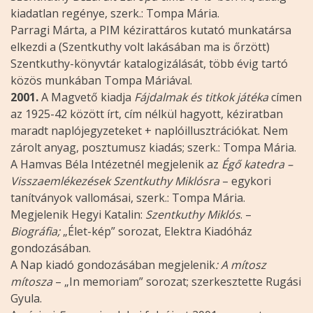
kiadatlan regénye, szerk.: Tompa Mária.
Parragi Márta, a PIM kézirattáros kutató munkatársa
elkezdi a (Szentkuthy volt lakásában ma is őrzött)
Szentkuthy-könyvtár katalogizálását, több évig tartó
közös munkában Tompa Máriával.
2001.
A Magvető kiadja
Fájdalmak és titkok játéka
címen
az 1925-42 között írt, cím nélkül hagyott, kéziratban
maradt naplójegyzeteket + naplóillusztrációkat. Nem
zárolt anyag, posztumusz kiadás; szerk.: Tompa Mária.
A Hamvas Béla Intézetnél megjelenik az
Égő katedra –
Visszaemlékezések Szentkuthy Miklósra
– egykori
tanítványok vallomásai, szerk.: Tompa Mária.
Megjelenik Hegyi Katalin:
Szentkuthy Miklós
. –
Biográfia;
„Élet-kép” sorozat, Elektra Kiadóház
gondozásában.
A Nap kiadó gondozásában megjelenik
: A mítosz
mítosza
– „In memoriam” sorozat; szerkesztette Rugási
Gyula.