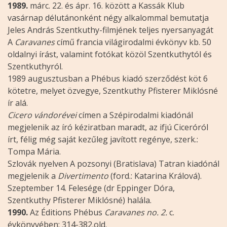
1989.
márc. 22. és ápr. 16. között a Kassák Klub
vasárnap délutánonként négy alkalommal bemutatja
Jeles András Szentkuthy-filmjének teljes nyersanyagát
A
Caravanes
című francia világirodalmi évkönyv kb. 50
oldalnyi írást, valamint fotókat közöl Szentkuthytól és
Szentkuthyról.
1989 augusztusban a Phébus kiadó szerződést köt 6
kötetre, melyet özvegye, Szentkuthy Pfisterer Miklósné
ír alá.
Cicero vándorévei
címen a Szépirodalmi kiadónál
megjelenik az író kéziratban maradt, az ifjú Ciceróról
írt, félig még saját kezűleg javított regénye, szerk.:
Tompa Mária.
Szlovák nyelven A pozsonyi (Bratislava) Tatran kiadónál
megjelenik a
Divertimento
(ford.: Katarina Králová).
Szeptember 14. Felesége (dr Eppinger Dóra,
Szentkuthy Pfisterer Miklósné) halála.
1990.
Az Éditions Phébus
Caravanes no. 2.
c.
évkönyvében: 314-382.old.