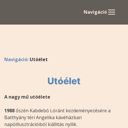
Navigáció
Navigáció:
Utóélet
Utóélet
A nagy mű utóélete
1988
őszén Kabdebó Lóránt kezdeményezésére a
Batthyány téri Angelika kávéházban
napóillusztrációiból kiállítás nyílik.