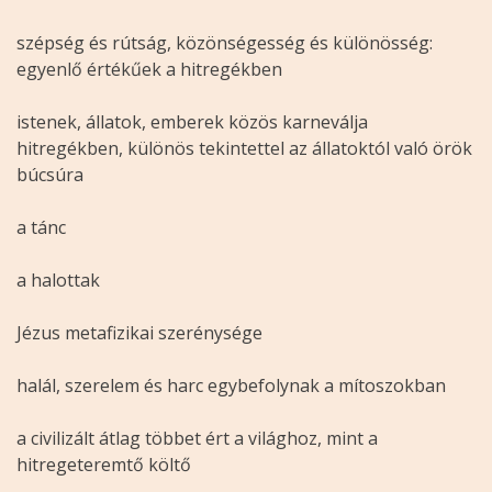
szépség és rútság, közönségesség és különösség:
egyenlő értékűek a hitregékben
istenek, állatok, emberek közös karneválja
hitregékben, különös tekintettel az állatoktól való örök
búcsúra
a tánc
a halottak
Jézus metafizikai szerénysége
halál, szerelem és harc egybefolynak a mítoszokban
a civilizált átlag többet ért a világhoz, mint a
hitregeteremtő költő