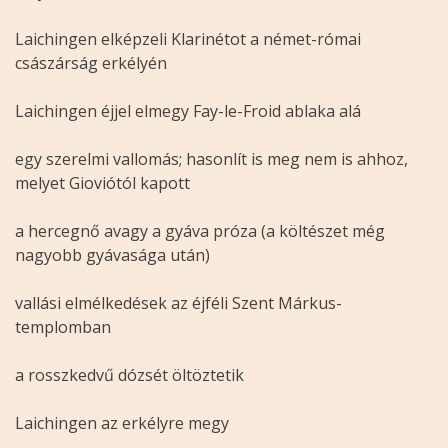
Laichingen elképzeli Klarinétot a német-római
császárság erkélyén
Laichingen éjjel elmegy Fay-le-Froid ablaka alá
egy szerelmi vallomás; hasonlít is meg nem is ahhoz,
melyet Gioviótól kapott
a hercegnő avagy a gyáva próza (a költészet még
nagyobb gyávasága után)
vallási elmélkedések az éjféli Szent Márkus-
templomban
a rosszkedvű dózsét öltöztetik
Laichingen az erkélyre megy