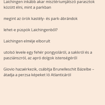
Laichingen inkább akar misztériumjátszó parasztok
között élni, mint a parkban
megint az örök kastély- és park-ábrándok
lehet-e püspök Laichingenből?
Laichingen elméje elborult
utolsó levele egy fehér pongyoláról, a sakkról és a
pasziánszról, az apró dolgok istenségéről
Giovio hazaérkezik, csábítja Brunelleschit Bázelbe –
átadja a perzsa képeket Ió Atlanticáról