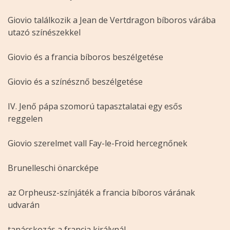
Giovio találkozik a Jean de Vertdragon bíboros várába
utazó színészekkel
Giovio és a francia bíboros beszélgetése
Giovio és a színésznő beszélgetése
IV. Jenő pápa szomorú tapasztalatai egy esős
reggelen
Giovio szerelmet vall Fay-le-Froid hercegnőnek
Brunelleschi önarcképe
az Orpheusz-színjáték a francia bíboros várának
udvarán
tanácskozás a francia királynál