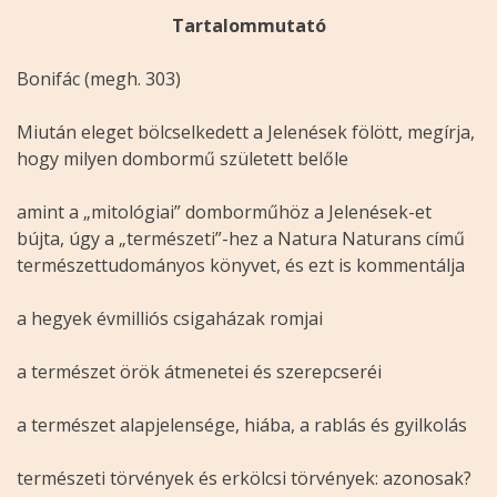
Tartalommutató
Bonifác (megh. 303)
Miután eleget bölcselkedett a Jelenések fölött, megírja,
hogy milyen dombormű született belőle
amint a „mitológiai” domborműhöz a Jelenések-et
bújta, úgy a „természeti”-hez a Natura Naturans című
természettudományos könyvet, és ezt is kommentálja
a hegyek évmilliós csigaházak romjai
a természet örök átmenetei és szerepcseréi
a természet alapjelensége, hiába, a rablás és gyilkolás
természeti törvények és erkölcsi törvények: azonosak?