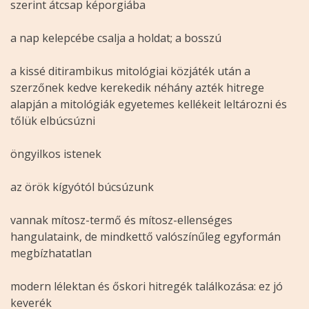
szerint átcsap képorgiába
a nap kelepcébe csalja a holdat; a bosszú
a kissé ditirambikus mitológiai közjáték után a
szerzőnek kedve kerekedik néhány azték hitrege
alapján a mitológiák egyetemes kellékeit leltározni és
tőlük elbúcsúzni
öngyilkos istenek
az örök kígyótól búcsúzunk
vannak mítosz-termő és mítosz-ellenséges
hangulataink, de mindkettő valószínűleg egyformán
megbízhatatlan
modern lélektan és őskori hitregék találkozása: ez jó
keverék