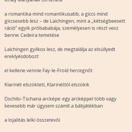
a romantika mind romantikusabb, a giccs mind
giccsesebb lesz – de Laichingen, mint a „kétségbeesett
ráció” egyik próbababája, személyesen is részt vesz
benne: Cedeira temetése
Laichingen gyilkos lesz, de megtalálja az elsüllyedt
ereklyésdobozt
el kellene vennie Fay-le-Froid hercegnőt
Klarinét elszökteti, Klarinéttól elszökik
Dschilo-Tschana arcképe: egy arcképpel több vagy
kevesebb már úgysem számít a bábjátékban
a lojalitás lelki összetevői