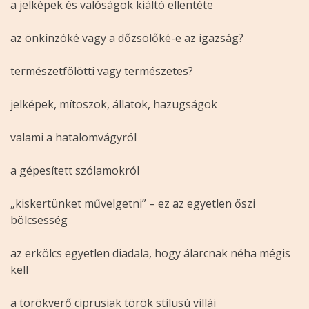
a jelképek és valóságok kiáltó ellentéte
az önkínzóké vagy a dőzsölőké-e az igazság?
természetfölötti vagy természetes?
jelképek, mítoszok, állatok, hazugságok
valami a hatalomvágyról
a gépesített szólamokról
„kiskertünket művelgetni” – ez az egyetlen őszi
bölcsesség
az erkölcs egyetlen diadala, hogy álarcnak néha mégis
kell
a törökverő ciprusiak török stílusú villái