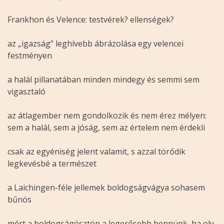
Frankhon és Velence: testvérek? ellenségek?
az „igazság” leghívebb ábrázolása egy velencei
festményen
a halál pillanatában minden mindegy és semmi sem
vigasztaló
az átlagember nem gondolkozik és nem érez mélyen:
sem a halál, sem a jóság, sem az értelem nem érdekli
csak az egyéniség jelent valamit, s azzal törődik
legkevésbé a természet
a Laichingen-féle jellemek boldogságvágya sohasem
bűnös
mért a boldogságösztön a legerősebb bennünk, ha oly