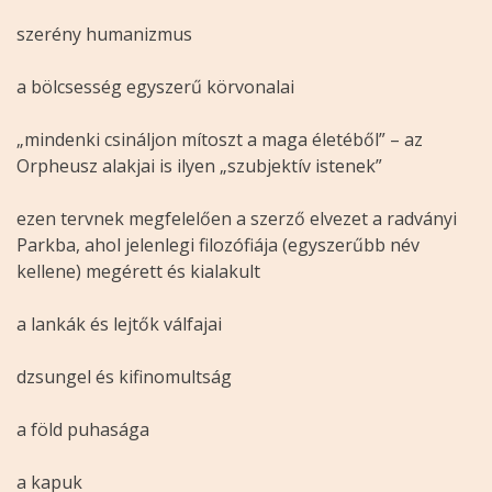
szerény humanizmus
a bölcsesség egyszerű körvonalai
„mindenki csináljon mítoszt a maga életéből” – az
Orpheusz alakjai is ilyen „szubjektív istenek”
ezen tervnek megfelelően a szerző elvezet a radványi
Parkba, ahol jelenlegi filozófiája (egyszerűbb név
kellene) megérett és kialakult
a lankák és lejtők válfajai
dzsungel és kifinomultság
a föld puhasága
a kapuk