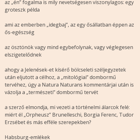
az „én” fogalma is mily nevetségesen viszonylagos: egy
groteszk példa
ami az emberben „idegbaj”, az egy ősállatban éppen az
ős-egészség
az ösztönök vagy mind egybefolynak, vagy véglegesen
elszigetelődnek
ahogy a Jelenések-et kísérő bölcseleti széljegyzetek
után eljutott a célhoz, a „mitológiai” dombormű
tervéhez, úgy a Natura Naturans kommentárjai után is
vázolja a „természeti” dombormű tervét
a szerző elmondja, mi vezeti a történelmi álarcok felé:
miért él „Orpheusz” Brunelleschi, Borgia Ferenc, Tudor
Erzsébet és más efféle szerepekben?
Habsburg-emlékek