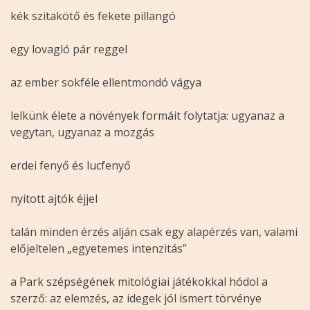
kék szitakötő és fekete pillangó
egy lovagló pár reggel
az ember sokféle ellentmondó vágya
lelkünk élete a növények formáit folytatja: ugyanaz a
vegytan, ugyanaz a mozgás
erdei fenyő és lucfenyő
nyitott ajtók éjjel
talán minden érzés alján csak egy alapérzés van, valami
előjeltelen „egyetemes intenzitás”
a Park szépségének mitológiai játékokkal hódol a
szerző: az elemzés, az idegek jól ismert törvénye