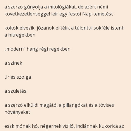
a szerző gúnyolja a mitológiákat, de azért némi
következetlenséggel leír egy festői Nap-temetést
költők élvezik, józanok elítélik a túlontúl sokféle istent
a hitregékben
„modern” hang régi regékben
a színek
úr és szolga
a születés
a szerző elküldi magától a pillangókat és a tövises
növényeket
eszkimónak hó, négernek víziló, indiánnak kukorica az