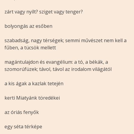
zárt vagy nyílt? sziget vagy tenger?
bolyongás az esőben
szabadság, nagy térségek; semmi művészet nem kell a
fűben, a tücsök mellett
magántulajdon és evangélium: a tó, a békák, a
szomorúfüzek; távol, távol az irodalom világától
a kis ágak a kazlak tetején
kerti Miatyánk töredékei
az óriás fenyők
egy séta térképe