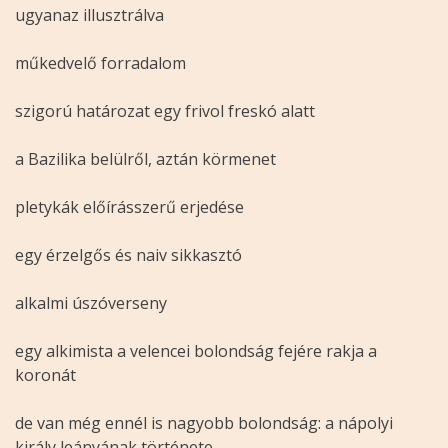
ugyanaz illusztrálva
műkedvelő forradalom
szigorú határozat egy frivol freskó alatt
a Bazilika belülről, aztán körmenet
pletykák előírásszerű erjedése
egy érzelgős és naiv sikkasztó
alkalmi úszóverseny
egy alkimista a velencei bolondság fejére rakja a
koronát
de van még ennél is nagyobb bolondság: a nápolyi
király leányának története