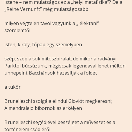
istene – nem mulatságos ez a „helyi metafizika”? De a
„Reine Vernunft” még mulatságosabb
milyen végtelen távol vagyunk a „lélektani”
szerelemtől
isten, király, főpap egy személyben
szép, szép a sok mítoszbírálat, de mikor a radványi
Parktól búcsúzunk, mégiscsak legendával lehet méltón
ünnepelni. Bacchánsok házasítják a földet
a tükör
Brunelleschi szolgája elindul Gioviót megkeresni;
Almendralejo bíbornok az erkélyen
Brunelleschi segédjével beszélget a művészet és a
történelem csődjéről