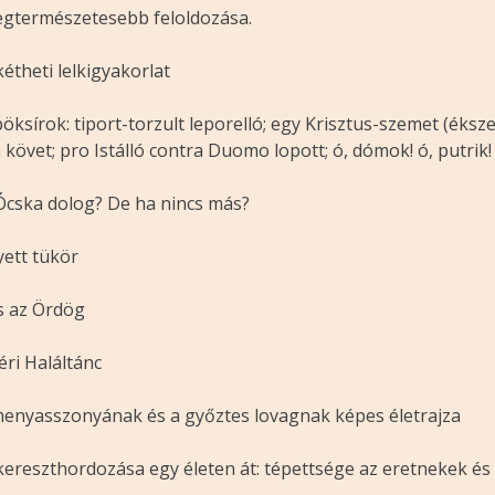
legtermészetesebb feloldozása.
kétheti lelkigyakorlat
öksírok: tiport-torzult leporelló; egy Krisztus-szemet (éks
követ; pro Istálló contra Duomo lopott; ó, dómok! ó, putrik
. Ócska dolog? De ha nincs más?
yett tükör
és az Ördög
éri Haláltánc
menyasszonyának és a győztes lovagnak képes életrajza
ereszthordozása egy életen át: tépettsége az eretnekek és 