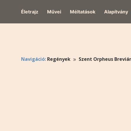
Életrajz
Művei
Méltatások
Alapítvány
Navigáció:
Regények
Szent Orpheus Breviá