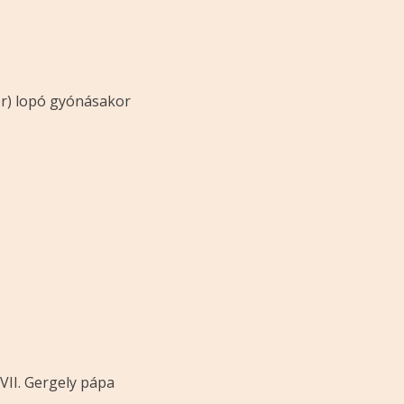
zer) lopó gyónásakor
!
VII. Gergely pápa