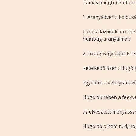
Tamás (megh. 67 után
1. Aranyádvent, koldus
parasztlázadók, eretne
humbug aranyalmáit
2. Lovag vagy pap? Ist
Kételkedő Szent Hugó g
egyelőre a vetélytárs v
Hugó dühében a fegyve
az elvesztett menyass
Hugó apja nem tűri, ho