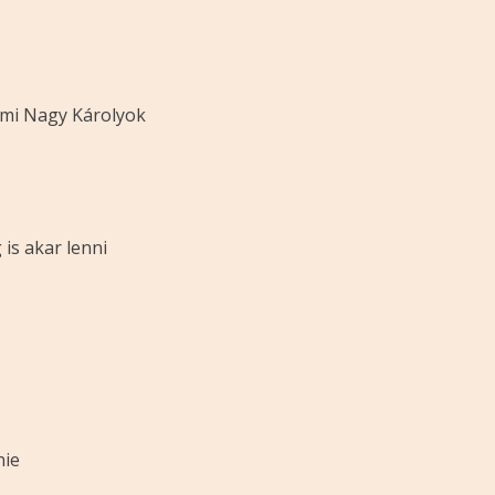
lmi Nagy Károlyok
 is akar lenni
nnie