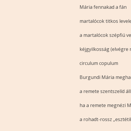
Mária fennakad a fán
martalócok titkos level
a martalócok szépfiú 
kéjgyilkosság (elvégre
circulum copulum
Burgundi Mária meghal
a remete szentszelíd ál
ha a remete megnézi M
a rohadt-rossz „esztét