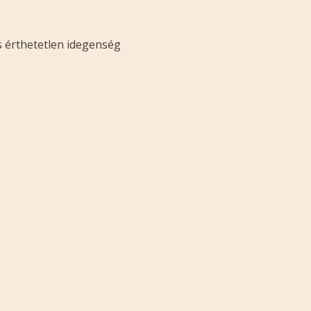
s érthetetlen idegenség
s.