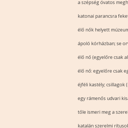
a szépség óvatos meg
katonai parancsra feke
élő nők helyett múzeu
ápoló kórházban; se o
élő nő (egyelőre csak a
élő nő: egyelőre csak e
éjféli kastély; csillagok
egy rámenős udvari kisa
tőle ismeri meg a szere
katalán szerelmi rítusok