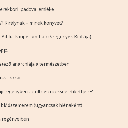
yerekkori, padovai emléke
? Királynak – minek könyvet?
 Biblia Pauperum-ban (Szegények Bibliája)
ópja.
rletező anarchiája a természetben
on-sorozat
ji regényben az ultraszüzesség etikettjére?
és blődszemérem (ugyancsak hiénaként)
en regényeiben