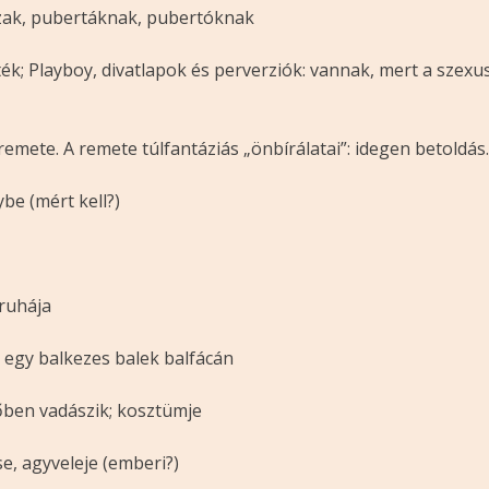
házak, pubertáknak, pubertóknak
ék; Playboy, divatlapok és perverziók: vannak, mert a szexu
remete. A remete túlfantáziás „önbírálatai”: idegen betoldá
lybe (mért kell?)
druhája
s; egy balkezes balek balfácán
őben vadászik; kosztümje
se, agyveleje (emberi?)