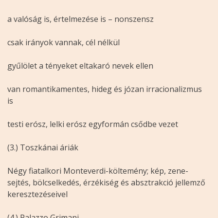
a valóság is, értelmezése is – nonszensz
csak irányok vannak, cél nélkül
gyűlölet a tényeket eltakaró nevek ellen
van romantikamentes, hideg és józan irracionalizmus
is
testi erósz, lelki erósz egyformán csődbe vezet
(3.) Toszkánai áriák
Négy fiatalkori Monteverdi-költemény; kép, zene-
sejtés, bölcselkedés, érzékiség és absztrakció jellemző
keresztezéseivel
(4.) Palazzo Grimani