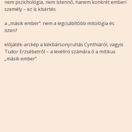
nem pszichológia, nem istennő, hanem konkrét emberi
személy – ez is kísértés
a „másik ember”: nem a legcsábítóbb mitológia és
isten?
előjáték-arckép a kékbársonyruhás Cynthiáról, vagyis
Tudor Erzsébetről – a levélíró számára ő a mitikus
„másik ember”