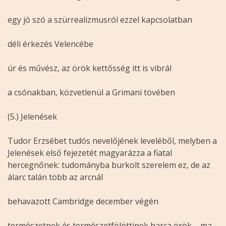
egy jó szó a szürrealizmusról ezzel kapcsolatban
déli érkezés Velencébe
úr és művész, az örök kettősség itt is vibrál
a csónakban, közvetlenül a Grimani tövében
(5.) Jelenések
Tudor Erzsébet tudós nevelőjének leveléből, melyben a
Jelenések első fejezetét magyarázza a fiatal
hercegnőnek: tudományba burkolt szerelem ez, de az
álarc talán több az arcnál
behavazott Cambridge december végén
természetnek és természetfölöttinek harca örök – ma