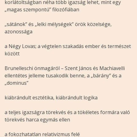
korlátoltságban néha több igazság lehet, mint egy
„magas szempontú” filozófiában
„sátánok” és „lelki mélységek” örök közelsége,
azonossága
a Négy Lovas; a végtelen szakadás ember és természet
között
Brunelleschi önmagáról – Szent János és Machiavelli
ellentétes jelleme tusakodik benne, a „bárány” és a
„dominus”
kiábrándult esztétika, kiábrándult logika
a teljes igazságra törekvés és a tökéletes formára való
törekvés harca egymás ellen
a fokozhatatlan relativizmus felé