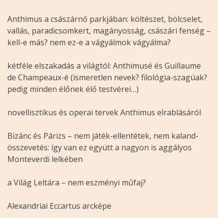
Anthimus a császárnő parkjában: költészet, bölcselet,
vallás, paradicsomkert, magányosság, császári fenség –
kell-e más? nem ez-e a vágyálmok vágyálma?
kétféle elszakadás a világtól: Anthimusé és Guillaume
de Champeaux-é (ismeretlen nevek? filológia-szagúak?
pedig minden élőnek élő testvérei…)
novellisztikus és operai tervek Anthimus elrablásáról
Bizánc és Párizs – nem játék-ellentétek, nem kaland-
összevetés: így van ez együtt a nagyon is aggályos
Monteverdi lelkében
a Világ Leltára – nem eszményi műfaj?
Alexandriai Eccartus arcképe