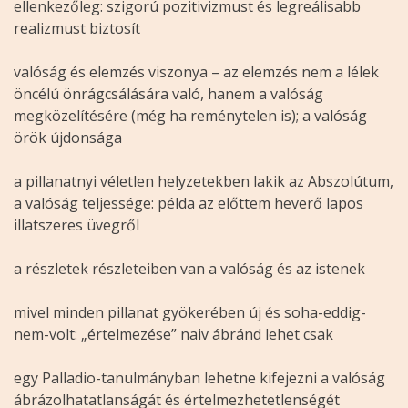
ellenkezőleg: szigorú pozitivizmust és legreálisabb
realizmust biztosít
valóság és elemzés viszonya – az elemzés nem a lélek
öncélú önrágcsálására való, hanem a valóság
megközelítésére (még ha reménytelen is); a valóság
örök újdonsága
a pillanatnyi véletlen helyzetekben lakik az Abszolútum,
a valóság teljessége: példa az előttem heverő lapos
illatszeres üvegről
a részletek részleteiben van a valóság és az istenek
mivel minden pillanat gyökerében új és soha-eddig-
nem-volt: „értelmezése” naiv ábránd lehet csak
egy Palladio-tanulmányban lehetne kifejezni a valóság
ábrázolhatatlanságát és értelmezhetetlenségét