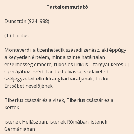
Tartalommutató
Dunsztán (924–988)
(1.) Tacitus
Monteverdi, a tizenhetedik századi zenész, aki éppúgy
a kegyetlen értelem, mint a szinte határtalan
érzelmesség embere, tudós és lírikus – tárgyat keres új
operájához. Ezért Tacitust olvassa, s odavetett
széljegyzeteit elküldi angliai barátjának, Tudor
Erzsébet nevelőjének
Tiberius császár és a vizek, Tiberius császár és a
kertek
istenek Hellászban, istenek Rómában, istenek
Germániában