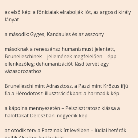
az első kép: a föníciaiak elrabolják Iót, az argoszi király
lányát
a második: Gyges, Kandaules és az asszony
másoknak a reneszánsz humanizmust jelentett,
Brunelleschinek – jellemének megfelelően – épp
ellenkezőleg: dehumanizációt; lásd tervét egy
vázasorozathoz
Brunelleschi mint Adrasztosz, a Pazzi mint Krőzus ifjú
fia a Hérodotosz-illusztrációkban: a harmadik kép
a kápolna mennyezetén – Peiszisztratosz kiássa a
halottakat Déloszban: negyedik kép
az ötödik terv a Pazzinak írt levélben – lüdiai hetérák
építik Alyattes király sírját