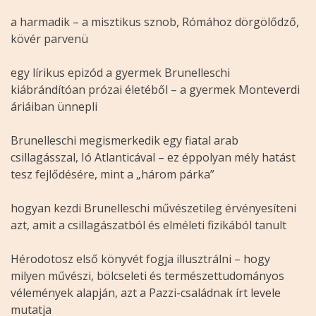
a harmadik – a misztikus sznob, Rómához dörgölődző,
kövér parvenü
egy lírikus epizód a gyermek Brunelleschi
kiábrándítóan prózai életéből – a gyermek Monteverdi
áriáiban ünnepli
Brunelleschi megismerkedik egy fiatal arab
csillagásszal, Ió Atlanticával – ez éppolyan mély hatást
tesz fejlődésére, mint a „három párka”
hogyan kezdi Brunelleschi művészetileg érvényesíteni
azt, amit a csillagászatból és elméleti fizikából tanult
Hérodotosz első könyvét fogja illusztrálni – hogy
milyen művészi, bölcseleti és természettudományos
vélemények alapján, azt a Pazzi-családnak írt levele
mutatja