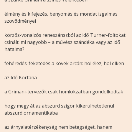
élmény és kifejezés, benyomás és mondat izgalmas
szövődményei
körzős-vonalzós reneszánszból az idő Turner-foltokat
csinált: mi nagyobb – a művész szándéka vagy az idő
hatalma?
fehéredés-feketedés a kövek arcán: hol élez, hol elken
az Idő Kórtana
a Grimani-tervezők csak homlokzatban gondolkodtak
hogy megy át az abszurd szigor kikerülhetetlenül
abszurd ornamentikába
az árnyalatérzékenység nem betegséget, hanem