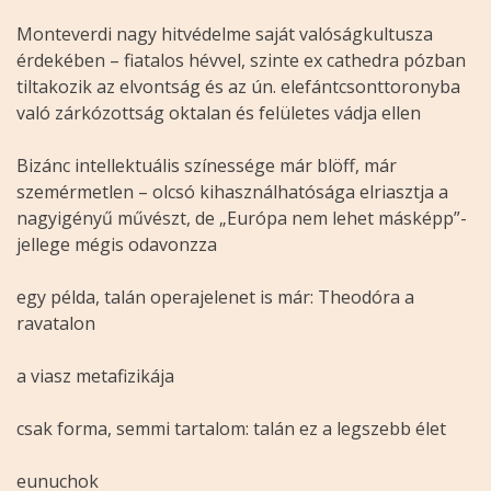
Monteverdi nagy hitvédelme saját valóságkultusza
érdekében – fiatalos hévvel, szinte ex cathedra pózban
tiltakozik az elvontság és az ún. elefántcsonttoronyba
való zárkózottság oktalan és felületes vádja ellen
Bizánc intellektuális színessége már blöff, már
szemérmetlen – olcsó kihasználhatósága elriasztja a
nagyigényű művészt, de „Európa nem lehet másképp”-
jellege mégis odavonzza
egy példa, talán operajelenet is már: Theodóra a
ravatalon
a viasz metafizikája
csak forma, semmi tartalom: talán ez a legszebb élet
eunuchok