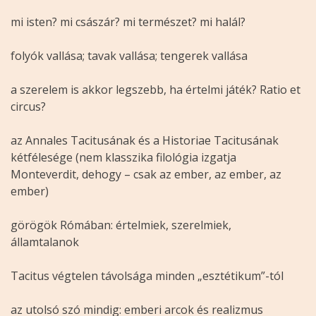
mi isten? mi császár? mi természet? mi halál?
folyók vallása; tavak vallása; tengerek vallása
a szerelem is akkor legszebb, ha értelmi játék? Ratio et
circus?
az Annales Tacitusának és a Historiae Tacitusának
kétfélesége (nem klasszika filológia izgatja
Monteverdit, dehogy – csak az ember, az ember, az
ember)
görögök Rómában: értelmiek, szerelmiek,
államtalanok
Tacitus végtelen távolsága minden „esztétikum”-tól
az utolsó szó mindig: emberi arcok és realizmus