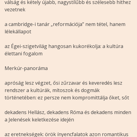
válság és kétely újabb, nagystílűbb és szélesebb hithez
vezetnek
a cambridge-i tanár „reformációja” nem tétel, hanem
lélekállapot
az Égei-szigetvilág hangosan kukorékolja: a kultúra
élettani fogalom
Merkúr-panoráma
apróság lesz végzet, ősi zűrzavar és keveredés lesz
rendszer a kultúrák, mítoszok és dogmák
történetében: ez persze nem kompromittálja őket, sőt
dekadens Hellász, dekadens Róma és dekadens minden
a Jelenések keletkezése idején
az eretnekségek: örök ínyencfalatok azon romantikus