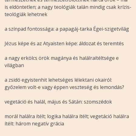
is eldöntetlen; a nagy teológiák talán mindig csak krízis-
teológiák lehetnek
a színpad fontossága: a papagáj-tarka Égei-szigetvilág
Jézus képe és az Atyaisten képe: áldozat és teremtés
a nagy erkölcs örök magánya és halálraítéltsége e
világban
a zsidó egyistenhit lehetséges lélektani okairól:
győzelem volt-e vagy éppen veszteség és lemondás?
vegetáció és halál, május és Sátán: szomszédok
morál halálra ítélt; logika halálra ítélt; vegetáció halálra
ítélt: három negatív grácia