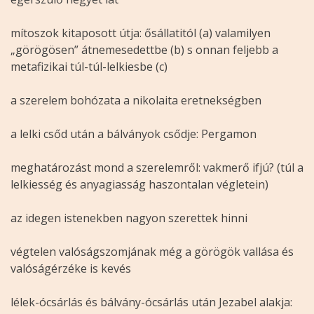
mítoszok kitaposott útja: ősállatitól (a) valamilyen
„görögösen” átnemesedettbe (b) s onnan feljebb a
metafizikai túl-túl-lelkiesbe (c)
a szerelem bohózata a nikolaita eretnekségben
a lelki csőd után a bálványok csődje: Pergamon
meghatározást mond a szerelemről: vakmerő ifjú? (túl a
lelkiesség és anyagiasság haszontalan végletein)
az idegen istenekben nagyon szerettek hinni
végtelen valóságszomjának még a görögök vallása és
valóságérzéke is kevés
lélek-ócsárlás és bálvány-ócsárlás után Jezabel alakja: