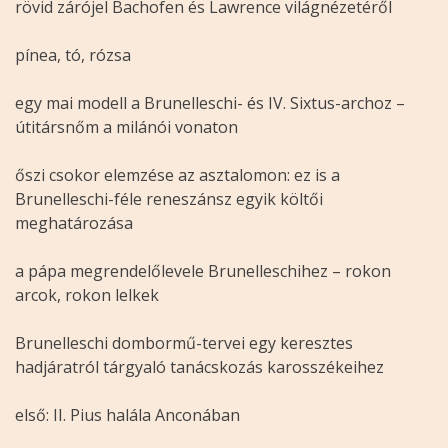
rövid zárójel Bachofen és Lawrence világnézetéről
pínea, tó, rózsa
egy mai modell a Brunelleschi- és IV. Sixtus-archoz –
útitársnőm a milánói vonaton
őszi csokor elemzése az asztalomon: ez is a
Brunelleschi-féle reneszánsz egyik költői
meghatározása
a pápa megrendelőlevele Brunelleschihez – rokon
arcok, rokon lelkek
Brunelleschi dombormű-tervei egy keresztes
hadjáratról tárgyaló tanácskozás karosszékeihez
első: II. Pius halála Anconában