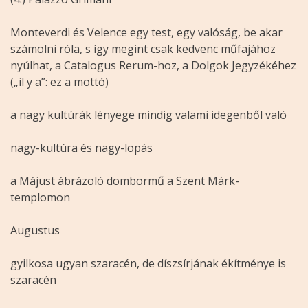
Monteverdi és Velence egy test, egy valóság, be akar
számolni róla, s így megint csak kedvenc műfajához
nyúlhat, a Catalogus Rerum-hoz, a Dolgok Jegyzékéhez
(„il y a”: ez a mottó)
a nagy kultúrák lényege mindig valami idegenből való
nagy-kultúra és nagy-lopás
a Májust ábrázoló dombormű a Szent Márk-
templomon
Augustus
gyilkosa ugyan szaracén, de díszsírjának ékítménye is
szaracén