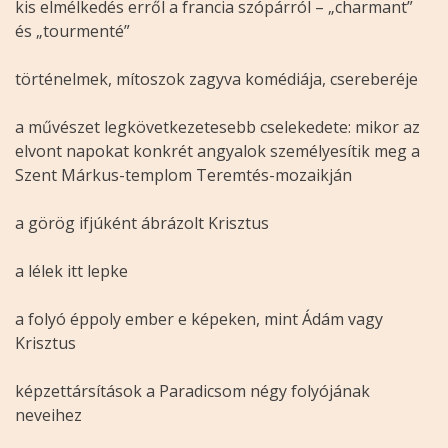
kis elmélkedés erről a francia szópárról – „charmant”
és „tourmenté”
történelmek, mítoszok zagyva komédiája, csereberéje
a művészet legkövetkezetesebb cselekedete: mikor az
elvont napokat konkrét angyalok személyesítik meg a
Szent Márkus-templom Teremtés-mozaikján
a görög ifjúként ábrázolt Krisztus
a lélek itt lepke
a folyó éppoly ember e képeken, mint Ádám vagy
Krisztus
képzettársítások a Paradicsom négy folyójának
neveihez