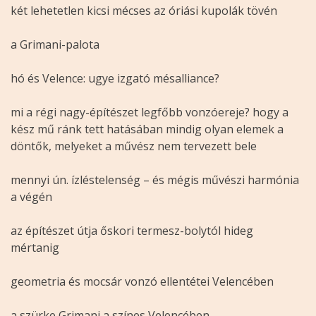
két lehetetlen kicsi mécses az óriási kupolák tövén
a Grimani-palota
hó és Velence: ugye izgató mésalliance?
mi a régi nagy-építészet legfőbb vonzóereje? hogy a
kész mű ránk tett hatásában mindig olyan elemek a
döntők, melyeket a művész nem tervezett bele
mennyi ún. ízléstelenség – és mégis művészi harmónia
a végén
az építészet útja őskori termesz-bolytól hideg
mértanig
geometria és mocsár vonzó ellentétei Velencében
a szürke Grimani a színes Velencében