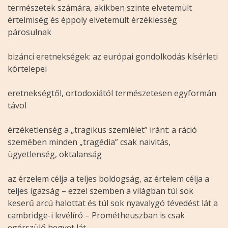
természetek számára, akikben szinte elvetemült
értelmiség és éppoly elvetemült érzékiesség
párosulnak
bizánci eretnekségek: az európai gondolkodás kísérleti
kórtelepei
eretnekségtől, ortodoxiától természetesen egyformán
távol
érzéketlenség a „tragikus szemlélet” iránt: a ráció
szemében minden „tragédia” csak naivitás,
ügyetlenség, oktalanság
az érzelem célja a teljes boldogság, az értelem célja a
teljes igazság – ezzel szemben a világban túl sok
keserű arcú halottat és túl sok nyavalygó tévedést lát a
cambridge-i levélíró – Prométheuszban is csak
egérszülő hegyet lát