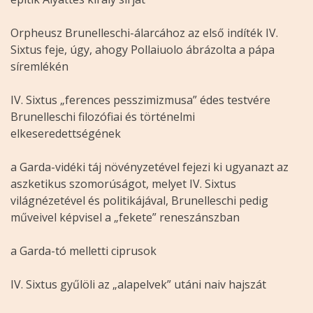
Orpheusz Brunelleschi-álarcához az első indíték IV.
Sixtus feje, úgy, ahogy Pollaiuolo ábrázolta a pápa
síremlékén
IV. Sixtus „ferences pesszimizmusa” édes testvére
Brunelleschi filozófiai és történelmi
elkeseredettségének
a Garda-vidéki táj növényzetével fejezi ki ugyanazt az
aszketikus szomorúságot, melyet IV. Sixtus
világnézetével és politikájával, Brunelleschi pedig
műveivel képvisel a „fekete” reneszánszban
a Garda-tó melletti ciprusok
IV. Sixtus gyűlöli az „alapelvek” utáni naiv hajszát