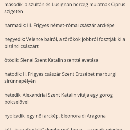
második: a szultán és Lusignan herceg mulatnak Ciprus
szigetén
harmadik: III. Frigyes német-római császár arcképe
negyedik: Velence balról, a törökök jobbról fosztják ki a
bizánci császárt
ötödik: Sienai Szent Katalin szentté avatása
hatodik: II. Frigyes császár Szent Erzsébet marburgi
sírünnepélyén
hetedik: Alexandriai Szent Katalin vitája egy görög
bölcselővel
nyolcadik: egy női arckép, Eleonora di Aragona
két „összefoglaló” dombormű terve – az egyik minden