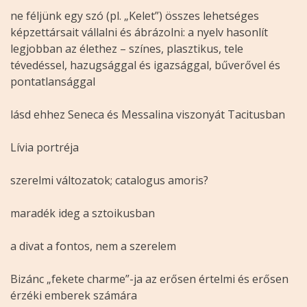
ne féljünk egy szó (pl. „Kelet”) összes lehetséges
képzettársait vállalni és ábrázolni: a nyelv hasonlít
legjobban az élethez – színes, plasztikus, tele
tévedéssel, hazugsággal és igazsággal, bűverővel és
pontatlansággal
lásd ehhez Seneca és Messalina viszonyát Tacitusban
Lívia portréja
szerelmi változatok; catalogus amoris?
maradék ideg a sztoikusban
a divat a fontos, nem a szerelem
Bizánc „fekete charme”-ja az erősen értelmi és erősen
érzéki emberek számára