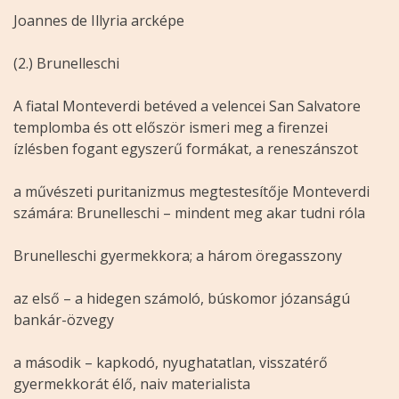
Joannes de Illyria arcképe
(2.) Brunelleschi
A fiatal Monteverdi betéved a velencei San Salvatore
templomba és ott először ismeri meg a firenzei
ízlésben fogant egyszerű formákat, a reneszánszot
a művészeti puritanizmus megtestesítője Monteverdi
számára: Brunelleschi – mindent meg akar tudni róla
Brunelleschi gyermekkora; a három öregasszony
az első – a hidegen számoló, búskomor józanságú
bankár-özvegy
a második – kapkodó, nyughatatlan, visszatérő
gyermekkorát élő, naiv materialista