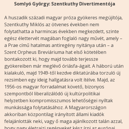
Somlyó György: Szentkuthy Divertimentója
A huszadik századi magyar próza gyökeres megújítója,
Szentkuthy Miklós az ötvenes években nem
folytathatta a harmincas években megkezdett, szinte
egész élettervét magában foglaló nagy művét, amely –
a Prae című hatalmas antiregény nyitánya után – a
Szent Orpheus Breviáriuma hat első kötetében
bontakozott ki, hogy majd tovább terjessze
gyökereiben már meglévő óriásfa-ágait. A háború után
kialakuló, majd 1949-től kezdve diktatúrába torzuló új
rezsimben egy ideig hallgatásra volt ítélve. Majd, az
1956-os magyar forradalmat követő, bizonyos
szempontból liberalizálódó új kultúrpolitikai
helyzetben kompromisszumos lehetőségei nyíltak
munkássága folytatásához. A Magyarországon
akkoriban központilag irányított állami kiadók
felajánlották neki, vagy ő maga ajánlkozott talán azzal,
hogy nagy életrajzi regényeket kész írni az európai