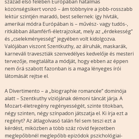
század első felében Európában hatalmas
közönségsikert vonzó – ám többnyire a jobb-rosszabb
lektür szintjén maradó, best sellernek: így hívták,
amerikai módra Európában is – művész- vagy tudós-,
ritkábban államférfi-életrajzokat, mely az „érdekesség”
és „cselekményesség” jegyében volt kidolgozva.
Valójában viszont Szentkuthy, az álruhák, maskarák,
karneváli travesztiák szenvedélyes kedvelője és mesteri
tervezője, megtalálta a módját, hogy ebben az éppen
nem őrá szabott fazonban is a maga lényeges írói
látomását rejtse el.
A Divertimento – a „biographie romancée” dominója
alatt – Szentkuthy víziójának démoni táncát járja. A
Mozart-életregény regényességét, szinte titokban,
négy szinten, négy színpadon játszatja el. Ki írja ezt a
regényt? Az átlagolvasó talán fel sem teszi ezt a
kérdést, miközben a több száz rövid fejezetben
meglepőbbnél meglepőbb epizódok pszichológiai-