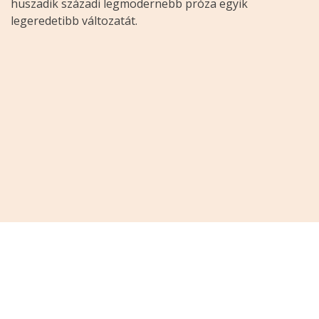
huszadik századi legmodernebb próza egyik
legeredetibb változatát.