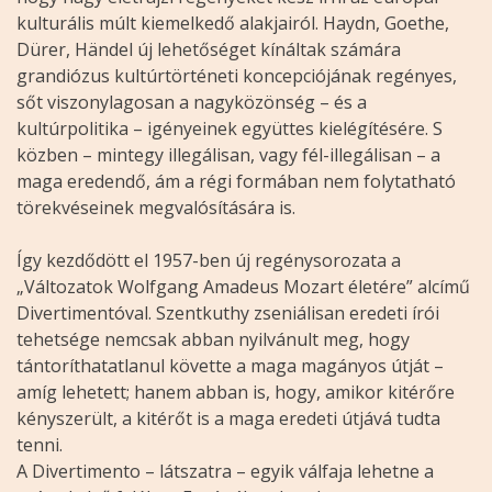
kulturális múlt kiemelkedő alakjairól. Haydn, Goethe,
Dürer, Händel új lehetőséget kínáltak számára
grandiózus kultúrtörténeti koncepciójának regényes,
sőt viszonylagosan a nagyközönség – és a
kultúrpolitika – igényeinek együttes kielégítésére. S
közben – mintegy illegálisan, vagy fél-illegálisan – a
maga eredendő, ám a régi formában nem folytatható
törekvéseinek megvalósítására is.
Így kezdődött el 1957-ben új regénysorozata a
„Változatok Wolfgang Amadeus Mozart életére” alcímű
Divertimentóval. Szentkuthy zseniálisan eredeti írói
tehetsége nemcsak abban nyilvánult meg, hogy
tántoríthatatlanul követte a maga magányos útját –
amíg lehetett; hanem abban is, hogy, amikor kitérőre
kényszerült, a kitérőt is a maga eredeti útjává tudta
tenni.
A Divertimento – látszatra – egyik válfaja lehetne a