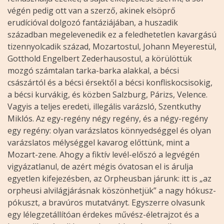
végén pedig ott van a szerző, akinek elsöprő
erudícióval dolgozó fantáziájában, a huszadik
században megelevenedik ez a feledhetetlen kavargású
tizennyolcadik század, Mozartostul, Johann Meyerestül,
Gotthold Engelbert Zederhausostul, a körülöttük
mozgó számtalan tarka-barka alakkal, a bécsi
császártól és a bécsi érsektől a bécsi konfliskocsisokig,
a bécsi kurvákig, és közben Salzburg, Párizs, Velence.
Vagyis a teljes eredeti, illegális varázsló, Szentkuthy
Miklós. Az egy-regény négy regény, és a négy-regény
egy regény: olyan varázslatos könnyedséggel és olyan
varázslatos mélységgel kavarog előttünk, mint a
Mozart-zene. Ahogy a fiktív levél-előszó a legvégén
vigyázatlanul, de azért mégis óvatosan el is árulja
egyetlen kifejezésben, az Orpheusban járunk: itt is „az
orpheusi alvilágjárásnak köszönhetjük” a nagy hókusz-
pókuszt, a bravúros mutatványt. Egyszerre olvasunk
egy lélegzetállítóan érdekes művész-életrajzot és a