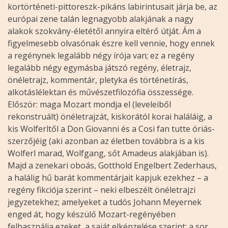
kortörténeti-pittoreszk-pikáns labirintusait járja be, az
európai zene talán legnagyobb alakjának a nagy
alakok szokvány-életétől annyira eltérő útját. Ám a
figyelmesebb olvasónak észre kell vennie, hogy ennek
a regénynek legalább négy írója van; ez a regény
legalább négy egymásba játszó regény, életrajz,
önéletrajz, kommentár, pletyka és történetírás,
alkotáslélektan és művészetfilozófia összessége.
Először: maga Mozart mondja el (leveleiből
rekonstruált) önéletrajzát, kiskorától korai haláláig, a
kis Wolferltől a Don Giovanni és a Cosi fan tutte óriás-
szerzőjéig (aki azonban az életben továbbra is a kis
Wolferl marad, Wolfgang, sőt Amadeus alakjában is).
Majd a zenekari oboás, Gotthold Engelbert Zederhaus,
a halálig hű barát kommentárjait kapjuk ezekhez – a
regény fikciója szerint – neki elbeszélt önéletrajzi
jegyzetekhez; amelyeket a tudós Johann Meyernek
enged át, hogy készülő Mozart-regényében
felhasználja ezeket, a saját elképzelése szerint; a sor